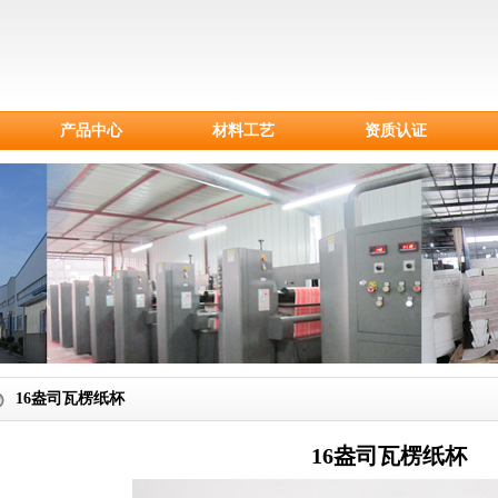
产品中心
材料工艺
资质认证
淀粉餐具
CPLA刀叉勺
甘蔗浆餐具
纸制品
纸杯
塑料刀叉勺
16盎司瓦楞纸杯
16盎司瓦楞纸杯