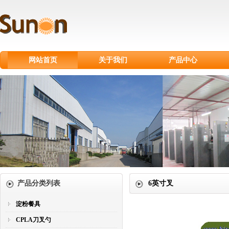
网站首页
关于我们
产品中心
淀粉餐具
CPLA刀叉勺
甘蔗浆餐具
纸制品
纸杯
塑料刀叉勺
产品分类列表
6英寸叉
淀粉餐具
CPLA刀叉勺