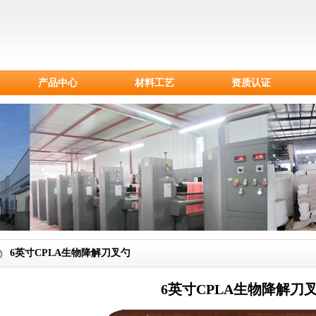
产品中心
材料工艺
资质认证
淀粉餐具
CPLA刀叉勺
甘蔗浆餐具
纸制品
纸杯
塑料刀叉勺
6英寸CPLA生物降解刀叉勺
6英寸CPLA生物降解刀