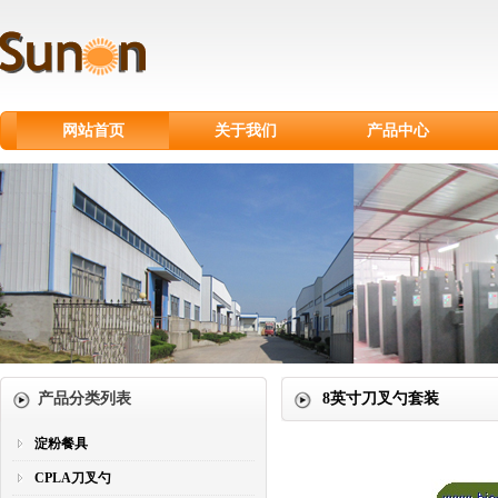
网站首页
关于我们
产品中心
淀粉餐具
CPLA刀叉勺
甘蔗浆餐具
纸制品
纸杯
塑料刀叉勺
产品分类列表
8英寸刀叉勺套装
淀粉餐具
CPLA刀叉勺