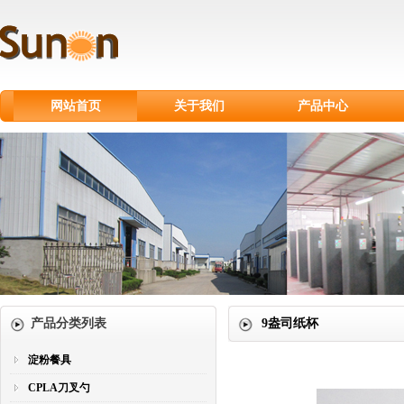
网站首页
关于我们
产品中心
淀粉餐具
CPLA刀叉勺
甘蔗浆餐具
纸制品
纸杯
塑料刀叉勺
产品分类列表
9盎司纸杯
淀粉餐具
CPLA刀叉勺