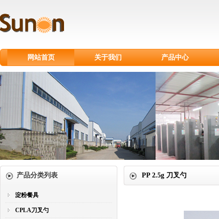
网站首页
关于我们
产品中心
淀粉餐具
CPLA刀叉勺
甘蔗浆餐具
纸制品
纸杯
塑料刀叉勺
产品分类列表
PP 2.5g 刀叉勺
淀粉餐具
CPLA刀叉勺