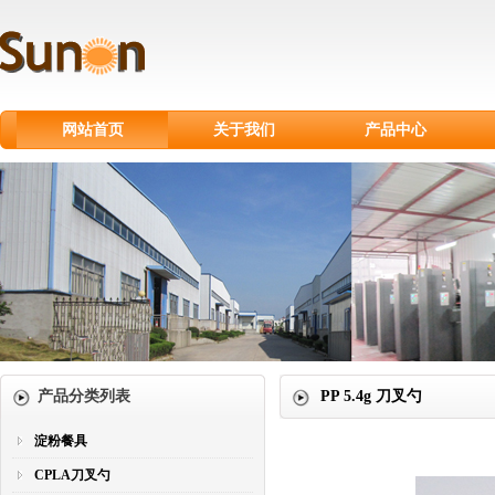
网站首页
关于我们
产品中心
淀粉餐具
CPLA刀叉勺
甘蔗浆餐具
纸制品
纸杯
塑料刀叉勺
产品分类列表
PP 5.4g 刀叉勺
淀粉餐具
CPLA刀叉勺