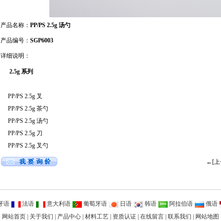
产品名称：
PP/PS 2.5g 汤勺
产品编号：
SGP6003
详细说明：
2.5g 系列
PP/PS 2.5g 叉
PP/PS 2.5g 茶勺
PP/PS 2.5g 汤勺
PP/PS 2.5g 刀
PP/PS 2.5g 叉勺
←[上
牙语
法语
意大利语
葡萄牙语
日语
韩语
阿拉伯语
俄语
网站首页
|
关于我们
|
产品中心
|
材料工艺
|
资质认证
|
在线留言
|
联系我们
|
网站地图