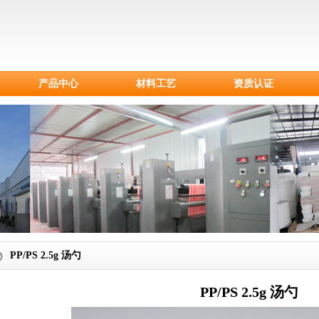
产品中心
材料工艺
资质认证
淀粉餐具
CPLA刀叉勺
甘蔗浆餐具
纸制品
纸杯
塑料刀叉勺
PP/PS 2.5g 汤勺
PP/PS 2.5g 汤勺